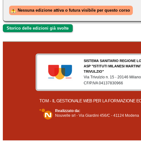
Nessuna edizione attiva o futura visibile per questo corso
Storico delle edizioni già svolte
SISTEMA SANITARIO REGIONE L
ASP "ISTITUTI MILANESI MARTIN
TRIVULZIO"
Via Trivulzio n. 15 - 20146 Milano
CF/P.IVA 04137830966
TOM - IL GESTIONALE WEB PER LA FORMAZIONE E
Realizzato da:
Nouvelle srl - Via Giardini 456/C - 41124 Modena