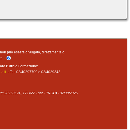
o non può essere divulgato, direttamente o
nte
are l'Ufficio Formazione:
o.it
- Tel. 02/40297709 e 02/4029343
ild: 20250624_171427 - pat - PROD) - 07/08/2026