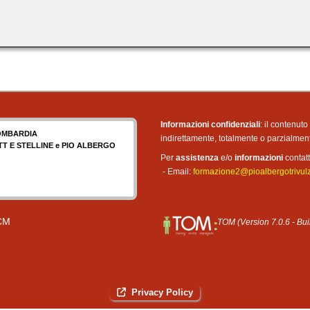
Informazioni confidenziali
: il contenut
OMBARDIA
indirettamente, totalmente o parzialme
ITT E STELLINE e PIO ALBERGO
Per
assistenza
e/o
informazioni
contatt
- Email:
formazione2@pioalbergotrivulzi
CM
TOM (Version 7.0.6 - Bu
Privacy Policy