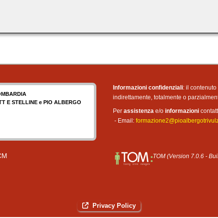
Informazioni confidenziali
: il contenut
OMBARDIA
indirettamente, totalmente o parzialme
ITT E STELLINE e PIO ALBERGO
Per
assistenza
e/o
informazioni
contatt
- Email:
formazione2@pioalbergotrivulzi
CM
TOM (Version 7.0.6 - Bu
Privacy Policy