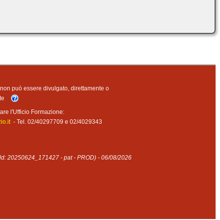
o non può essere divulgato, direttamente o
nte
are l'Ufficio Formazione:
o.it
- Tel. 02/40297709 e 02/4029343
ild: 20250624_171427 - pat - PROD) - 06/08/2026