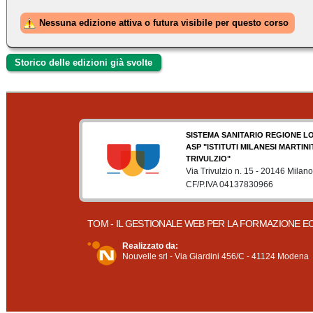
Nessuna edizione attiva o futura visibile per questo corso
Storico delle edizioni già svolte
SISTEMA SANITARIO REGIONE L
ASP "ISTITUTI MILANESI MARTIN
TRIVULZIO"
Via Trivulzio n. 15 - 20146 Milano
CF/P.IVA 04137830966
TOM - IL GESTIONALE WEB PER LA FORMAZIONE E
Realizzato da:
Nouvelle srl - Via Giardini 456/C - 41124 Modena