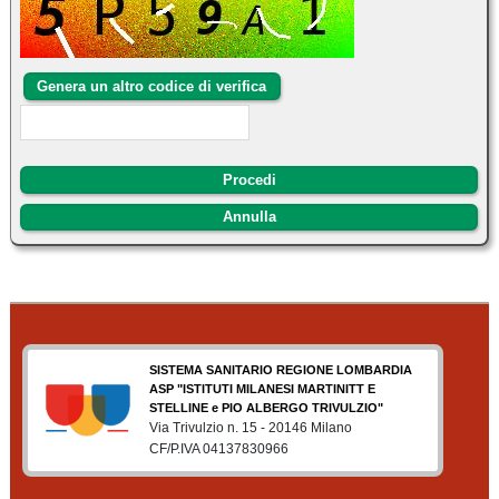
Procedi
Annulla
SISTEMA SANITARIO REGIONE LOMBARDIA
ASP "ISTITUTI MILANESI MARTINITT E
STELLINE e PIO ALBERGO TRIVULZIO"
Via Trivulzio n. 15 - 20146 Milano
CF/P.IVA 04137830966